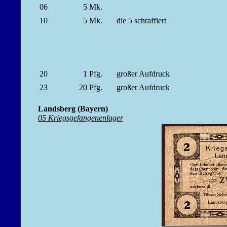
06
5
Mk.
10
5
Mk.
die 5 schraffiert
20
1
Pfg.
großer Aufdruck
23
20
Pfg.
großer Aufdruck
Landsberg (Bayern)
05 Kriegsgefangenenlager