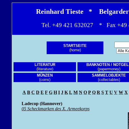
Reinhard Tieste * Belgarde
Tel. +49 421 632027 * Fax +4
STARTSEITE
(home)
LITERATUR
BANKNOTEN / NOTGEL
(literature)
(papermoney)
MÜNZEN
SAMMELOBJEKTE
(coins)
(collectables)
A
B
C
D
E
F
G
H
I
J
K
L
M
N
O
P
Q
R
S
T
U
V
W
X
Ladecop (Hannover)
05 Scheckmarken des X. Armeekorps