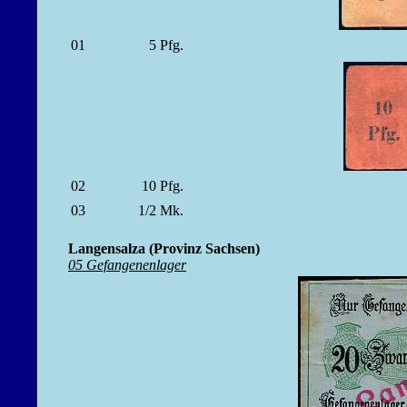
01
5
Pfg.
02
10
Pfg.
03
1/2
Mk.
Langensalza (Provinz Sachsen)
05 Gefangenenlager