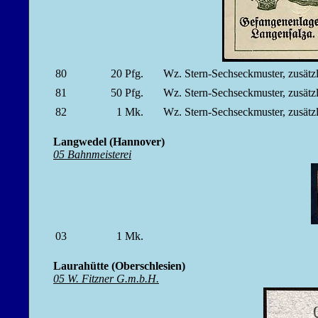
80
20
Pfg.
Wz. Stern-Sechseckmuster, zusät
81
50
Pfg.
Wz. Stern-Sechseckmuster, zusät
82
1
Mk.
Wz. Stern-Sechseckmuster, zusät
Langwedel (Hannover)
05 Bahnmeisterei
03
1
Mk.
Laurahütte (Oberschlesien)
05 W. Fitzner G.m.b.H.