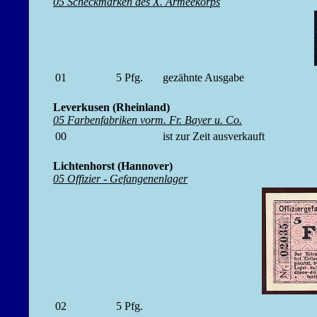
05 Scheckmarken des X. Armeekorps
01
5
Pfg.
gezähnte Ausgabe
Leverkusen (Rheinland)
05 Farbenfabriken vorm. Fr. Bayer u. Co.
00
ist zur Zeit ausverkauft
Lichtenhorst (Hannover)
05 Offizier - Gefangenenlager
02
5
Pfg.