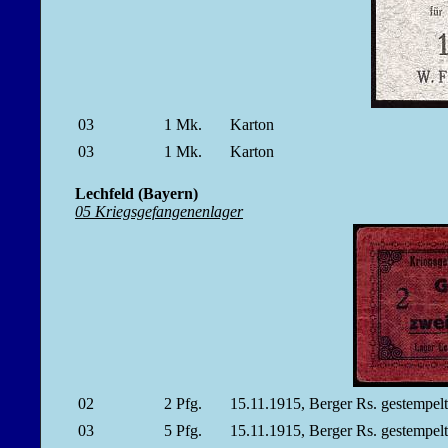
03
1
Mk.
Karton
03
1
Mk.
Karton
Lechfeld (Bayern)
05 Kriegsgefangenenlager
02
2
Pfg.
15.11.1915, Berger Rs. gestempe
03
5
Pfg.
15.11.1915, Berger Rs. gestempe