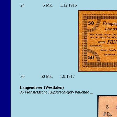
24
5
Mk.
1.12.1916
30
50
Mk.
1.9.1917
Langendreer (Westfalen)
05 Mansfeldsche Kupferschiefer- bauende ...