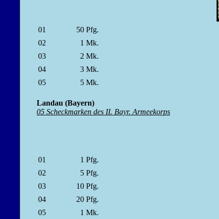
01
50
Pfg.
02
1
Mk.
03
2
Mk.
04
3
Mk.
05
5
Mk.
Landau (Bayern)
05 Scheckmarken des II. Bayr. Armeekorps
01
1
Pfg.
02
5
Pfg.
03
10
Pfg.
04
20
Pfg.
05
1
Mk.