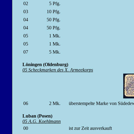
02
5
Pfg.
03
10
Pfg.
04
50
Pfg.
04
50
Pfg.
05
1
Mk.
05
1
Mk.
07
5
Mk.
Löningen (Oldenburg)
05 Scheckmarken des X. Armeekorps
06
2
Mk.
überstempelte Marke von Süded
Luban (Posen)
05 A.G. Koehlmann
00
ist zur Zeit ausverkauft