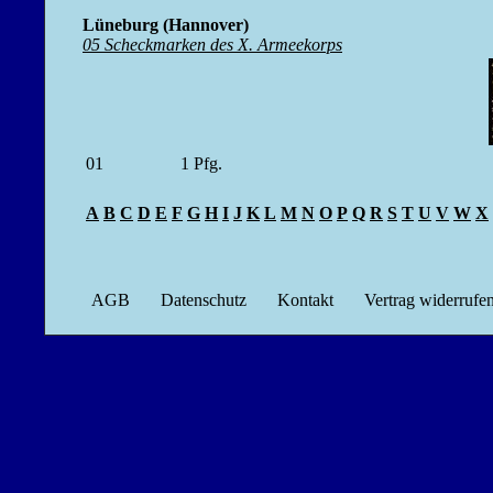
Lüneburg (Hannover)
05 Scheckmarken des X. Armeekorps
01
1
Pfg.
A
B
C
D
E
F
G
H
I
J
K
L
M
N
O
P
Q
R
S
T
U
V
W
X
AGB
Datenschutz
Kontakt
Vertrag widerrufe