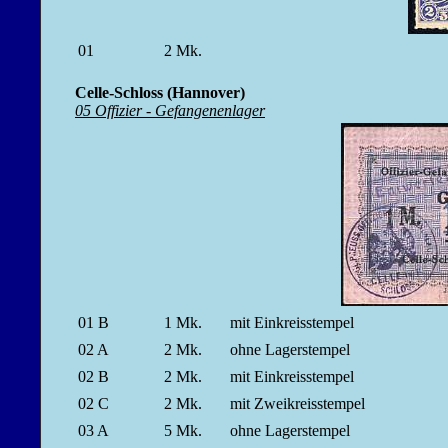
01
2
Mk.
Celle-Schloss (Hannover)
05 Offizier - Gefangenenlager
01 B
1
Mk.
mit Einkreisstempel
02 A
2
Mk.
ohne Lagerstempel
02 B
2
Mk.
mit Einkreisstempel
02 C
2
Mk.
mit Zweikreisstempel
03 A
5
Mk.
ohne Lagerstempel