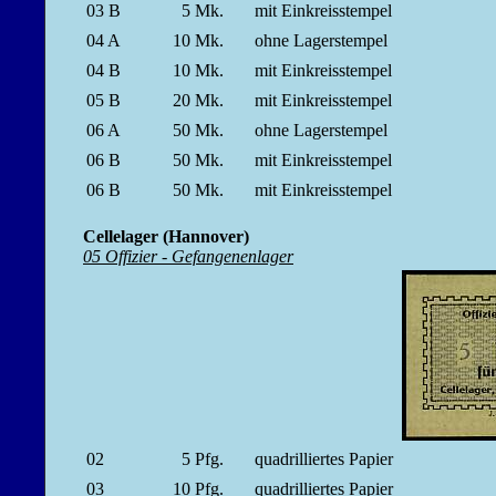
03 B
5
Mk.
mit Einkreisstempel
04 A
10
Mk.
ohne Lagerstempel
04 B
10
Mk.
mit Einkreisstempel
05 B
20
Mk.
mit Einkreisstempel
06 A
50
Mk.
ohne Lagerstempel
06 B
50
Mk.
mit Einkreisstempel
06 B
50
Mk.
mit Einkreisstempel
Cellelager (Hannover)
05 Offizier - Gefangenenlager
02
5
Pfg.
quadrilliertes Papier
03
10
Pfg.
quadrilliertes Papier