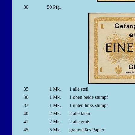
30
50
Pfg.
35
1
Mk.
1 alle steil
36
1
Mk.
1 oben beide stumpf
37
1
Mk.
1 unten links stumpf
40
2
Mk.
2 alle klein
41
2
Mk.
2 alle groß
45
5
Mk.
grauweißes Papier