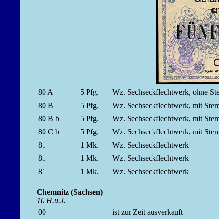
80 A
5
Pfg.
Wz. Sechseckflechtwerk, ohne 
80 B
5
Pfg.
Wz. Sechseckflechtwerk, mit St
80 B b
5
Pfg.
Wz. Sechseckflechtwerk, mit St
80 C b
5
Pfg.
Wz. Sechseckflechtwerk, mit St
81
1
Mk.
Wz. Sechseckflechtwerk
81
1
Mk.
Wz. Sechseckflechtwerk
81
1
Mk.
Wz. Sechseckflechtwerk
Chemnitz (Sachsen)
10 H.u.J.
00
ist zur Zeit ausverkauft