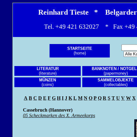
Reinhard Tieste * Belgarde
Tel. +49 421 632027 * Fax +4
STARTSEITE
(home)
LITERATUR
BANKNOTEN / NOTGEL
(literature)
(papermoney)
MÜNZEN
SAMMELOBJEKTE
(coins)
(collectables)
A
B
C
D
E
F
G
H
I
J
K
L
M
N
O
P
Q
R
S
T
U
V
W
X
Cassebruch (Hannover)
05 Scheckmarken des X. Armeekorps