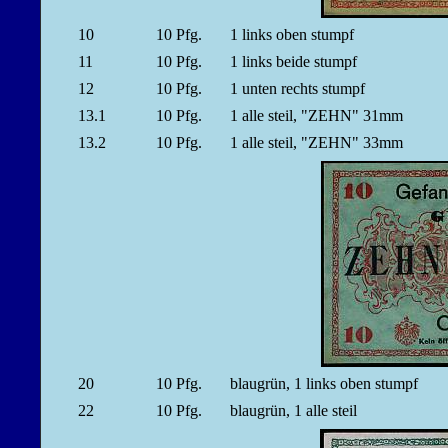
10
10
Pfg.
1 links oben stumpf
11
10
Pfg.
1 links beide stumpf
12
10
Pfg.
1 unten rechts stumpf
13.1
10
Pfg.
1 alle steil, "ZEHN" 31mm
13.2
10
Pfg.
1 alle steil, "ZEHN" 33mm
20
10
Pfg.
blaugrün, 1 links oben stumpf
22
10
Pfg.
blaugrün, 1 alle steil