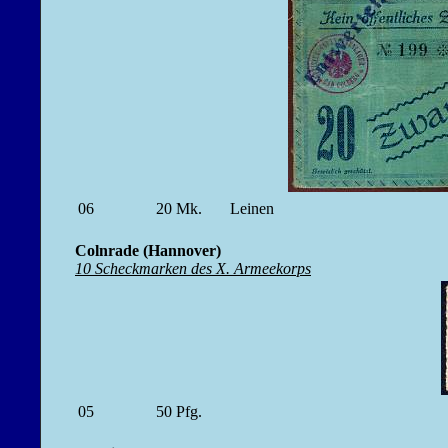
06
20
Mk.
Leinen
Colnrade (Hannover)
10 Scheckmarken des X. Armeekorps
05
50
Pfg.