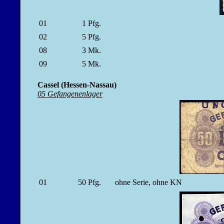
01
1
Pfg.
02
5
Pfg.
08
3
Mk.
09
5
Mk.
Cassel (Hessen-Nassau)
05 Gefangenenlager
01
50
Pfg.
ohne Serie, ohne KN