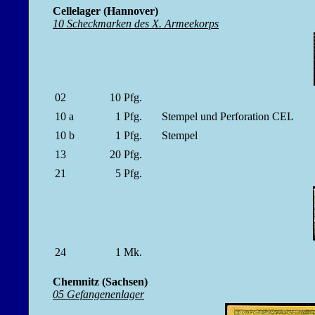
Cellelager (Hannover)
10 Scheckmarken des X. Armeekorps
02
10
Pfg.
10 a
1
Pfg.
Stempel und Perforation CEL
10 b
1
Pfg.
Stempel
13
20
Pfg.
21
5
Pfg.
24
1
Mk.
Chemnitz (Sachsen)
05 Gefangenenlager