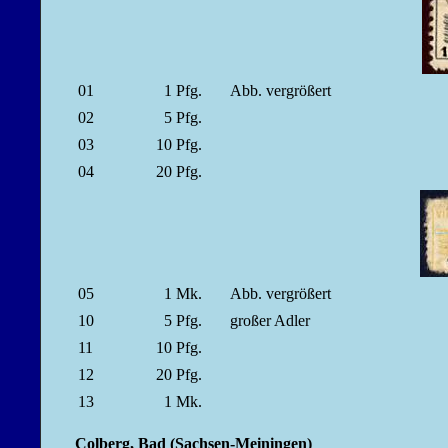
01
1
Pfg.
Abb. vergrößert
02
5
Pfg.
03
10
Pfg.
04
20
Pfg.
05
1
Mk.
Abb. vergrößert
10
5
Pfg.
großer Adler
11
10
Pfg.
12
20
Pfg.
13
1
Mk.
Colberg, Bad (Sachsen-Meiningen)