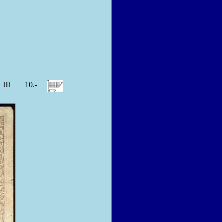
III
10.-