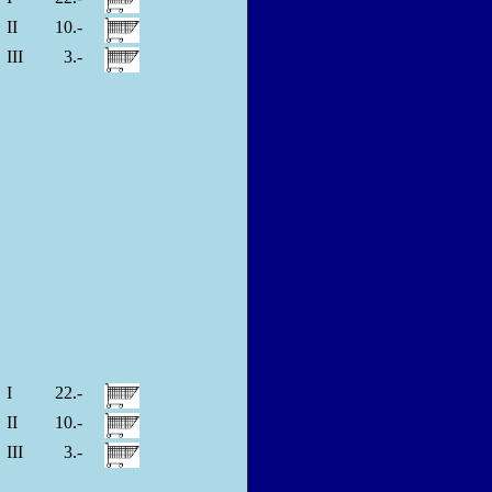
II
10.-
III
3.-
I
22.-
II
10.-
III
3.-