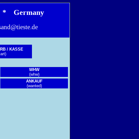
en * Germany
sand@tieste.de
RB / KASSE
art)
WHW
(whw)
ANKAUF
(wanted)