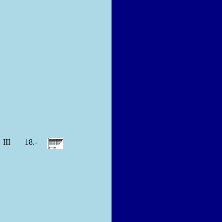
III
18.-