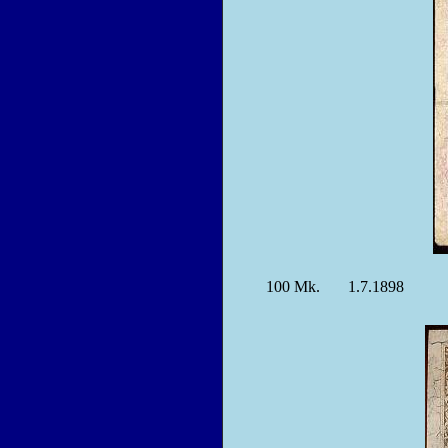
100
Mk.
1.7.1898