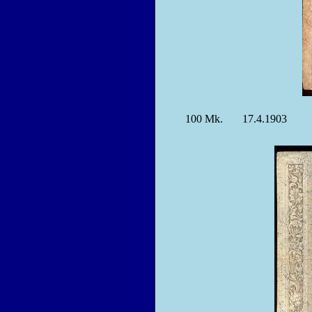
100
Mk.
17.4.1903