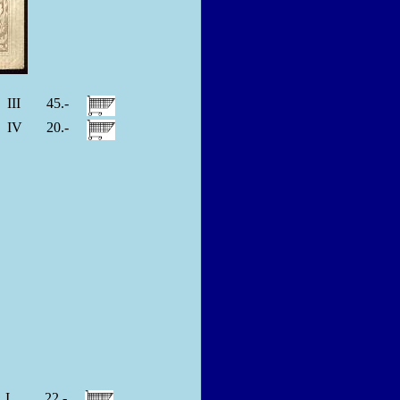
III
45.-
IV
20.-
I
22.-