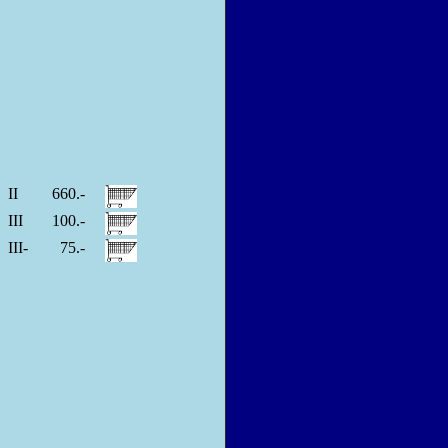
II
660.-
III
100.-
III-
75.-