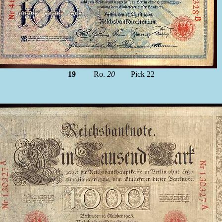
19
Ro.
20
Pick 22