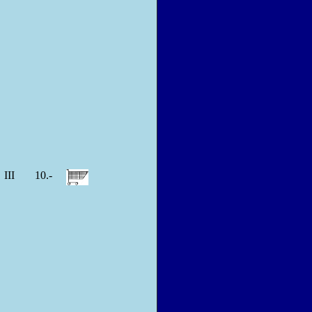
III
10.-