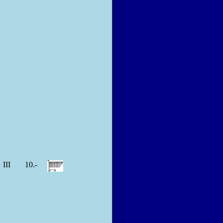
III
10.-