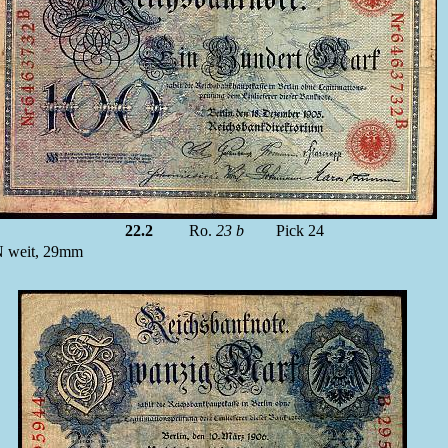
22.2
Ro.
23 b
Pick 24
KN weit, 29mm