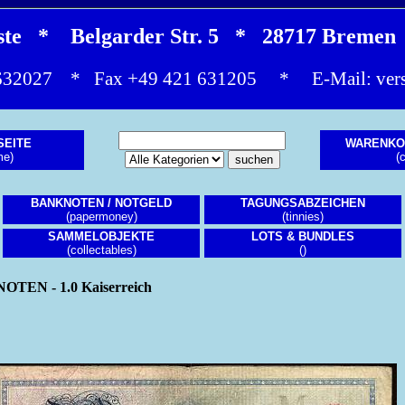
este * Belgarder Str. 5 * 28717 Brem
1 632027 * Fax +49 421 631205 * E-Mail:
ver
SEITE
WARENKO
me)
(c
BANKNOTEN / NOTGELD
TAGUNGSABZEICHEN
(papermoney)
(tinnies)
SAMMELOBJEKTE
LOTS & BUNDLES
(collectables)
()
EN - 1.0 Kaiserreich