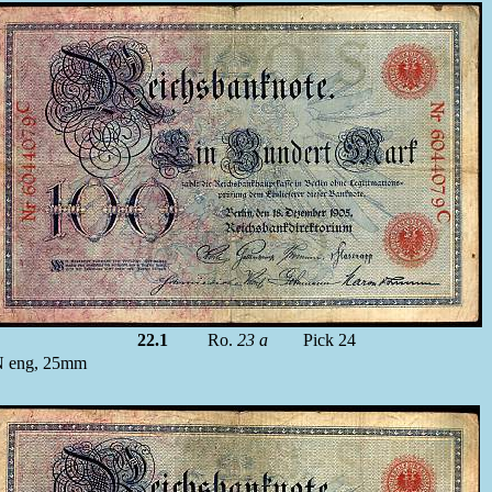
22.1
Ro.
23 a
Pick 24
KN eng, 25mm