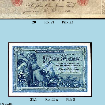
20
Ro.
21
Pick 23
21.1
Ro.
22 a
Pick 8
 6-stellig