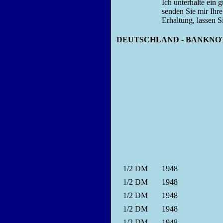
Ich unterhalte ein 
senden Sie mir Ihre
Erhaltung, lassen 
DEUTSCHLAND - BANKNOTEN - 
1/2
DM
1948
1/2
DM
1948
1/2
DM
1948
1/2
DM
1948
1/2
DM
1948