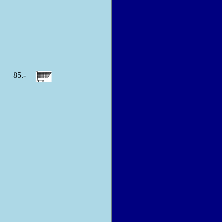
II
85.-