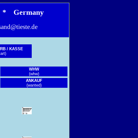
en * Germany
sand@tieste.de
RB / KASSE
art)
WHW
(whw)
ANKAUF
(wanted)