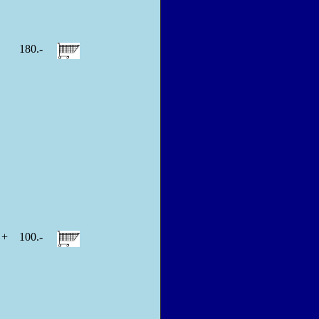
180.-
I +
100.-