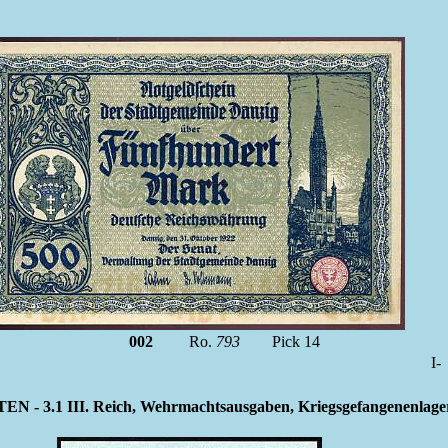
002
Ro.
793
Pick 14
I
.1 III. Reich, Wehrmachtsausgaben, Kriegsgefangenenlagerge