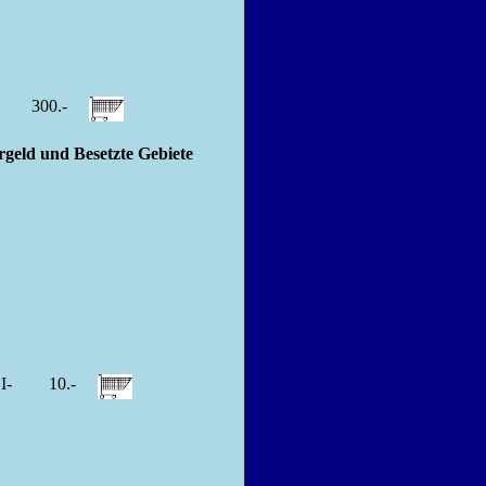
I
300.-
ld und Besetzte Gebiete
I-
10.-