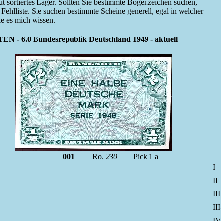
gut sortiertes Lager. Sollten Sie bestimmte Bogenzeichen suchen,
 Fehlliste. Sie suchen bestimmte Scheine generell, egal in welcher
Sie es mich wissen.
6.0 Bundesrepublik Deutschland 1949 - aktuell
001
Ro.
230
Pick 1 a
I
I
I
II
I