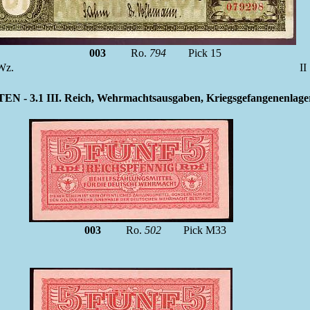
003
Ro.
794
Pick 15
e Wz.
I
.1 III. Reich, Wehrmachtsausgaben, Kriegsgefangenenlagerge
003
Ro.
502
Pick M33