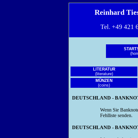
Reinhard Ti
Tel. +49 42
START
(ho
LITERATUR
(literature)
MÜNZEN
(coins)
DEUTSCHLAND - BANKNOTEN -
Wenn Sie Banknote
Fehlliste senden.
DEUTSCHLAND - BANKNOTEN - 