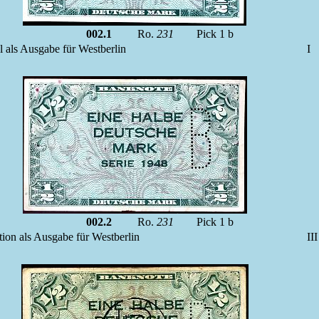
002.1
Ro.
231
Pick 1 b
l als Ausgabe für Westberlin
I
002.2
Ro.
231
Pick 1 b
tion als Ausgabe für Westberlin
II