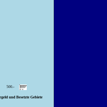
-
500.-
ld und Besetzte Gebiete