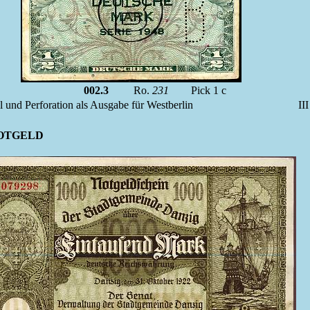
002.3
Ro.
231
Pick 1 c
 und Perforation als Ausgabe für Westberlin
I
NOTGELD