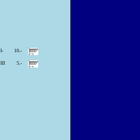
I-
10.-
III
5.-