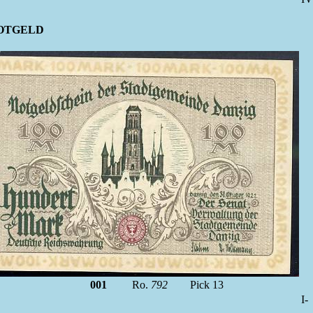
NOTGELD
001
Ro.
792
Pick 13
I