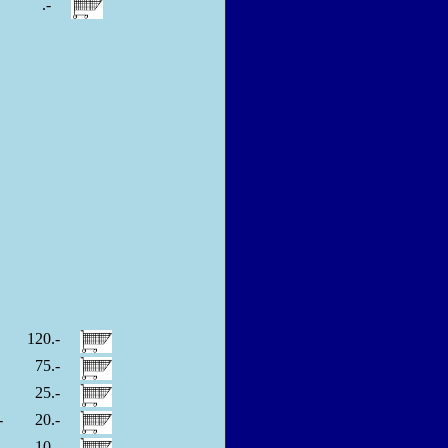
.-
120.-
I
75.-
II
25.-
I-
20.-
V
10.-