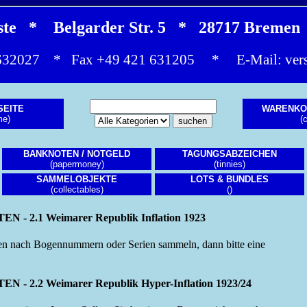
este * Belgarder Str. 5 * 28717 Brem
1 632027 * Fax +49 421 631205 * E-Mail:
ver
SEITE
WARENKO
me)
(c
BANKNOTEN / NOTGELD
TAGUNGSABZEICHEN
(papermoney)
(tinnies)
SAMMELOBJEKTE
LOTS & BUNDLES
(collectables)
()
 2.1 Weimarer Republik Inflation 1923
n nach Bogennummern oder Serien sammeln, dann bitte eine
2.2 Weimarer Republik Hyper-Inflation 1923/24