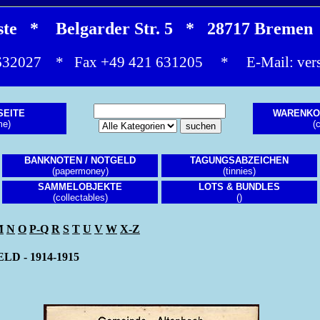
este * Belgarder Str. 5 * 28717 Brem
1 632027 * Fax +49 421 631205 * E-Mail:
ver
SEITE
WARENKO
me)
(c
BANKNOTEN / NOTGELD
TAGUNGSABZEICHEN
(papermoney)
(tinnies)
SAMMELOBJEKTE
LOTS & BUNDLES
(collectables)
()
M
N
O
P-Q
R
S
T
U
V
W
X-Z
D - 1914-1915