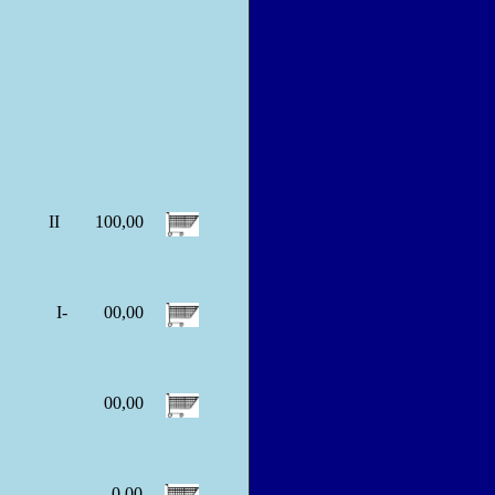
II
100,00
I-
00,00
00,00
0,00