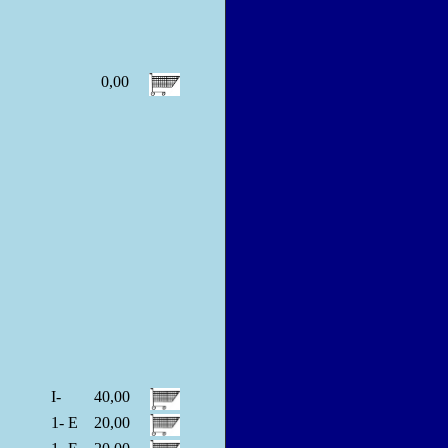
0,00
I-
40,00
1- E
20,00