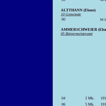
ALTTHANN (Elsass)
10 Gemeinde
00
ist
AMMERSCHWEIER (Elsas
05 Bürgermeisteramt
04
2
Mk.
19
06
5
Mk.
19