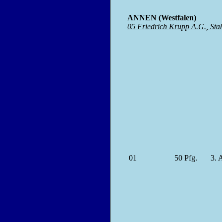
ANNEN (Westfalen)
05 Friedrich Krupp A.G., St
01
50
Pfg.
3.