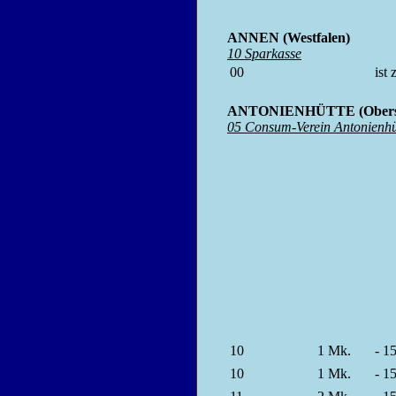
ANNEN (Westfalen)
10 Sparkasse
00
ist
ANTONIENHÜTTE (Obersc
05 Consum-Verein Antonienhü
10
1
Mk.
- 1
10
1
Mk.
- 1