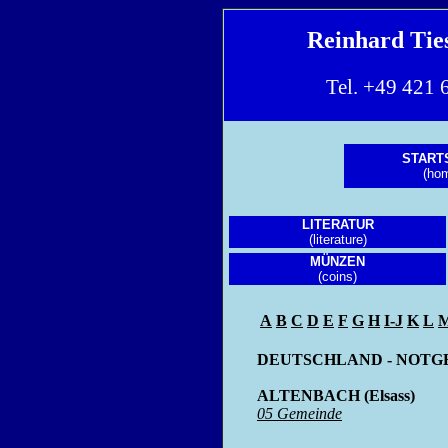
Reinhard Ti
Tel. +49 42
START
(ho
LITERATUR
(literature)
MÜNZEN
(coins)
A
B
C
D
E
F
G
H
I-J
K
L
DEUTSCHLAND - NOTGEL
ALTENBACH (Elsass)
05 Gemeinde