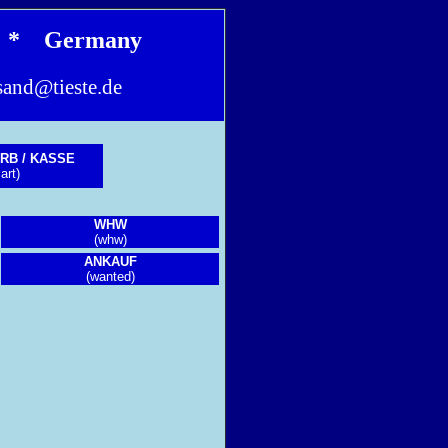
en * Germany
sand@tieste.de
RB / KASSE
art)
WHW
(whw)
ANKAUF
(wanted)