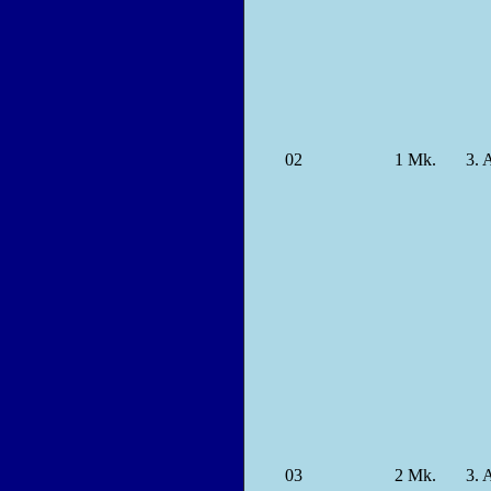
02
1
Mk.
3.
03
2
Mk.
3.