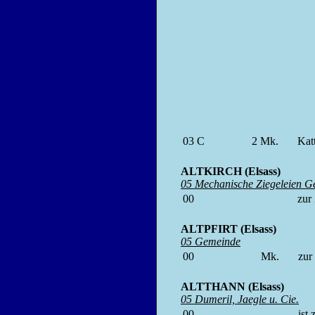
03 C
2
Mk.
Ka
ALTKIRCH (Elsass)
05 Mechanische Ziegeleien Ge
00
zur
ALTPFIRT (Elsass)
05 Gemeinde
00
Mk.
zur
ALTTHANN (Elsass)
05 Dumeril, Jaegle u. Cie.
00
ist