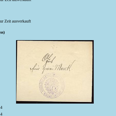
 zur Zeit ausverkauft
s)
14
14