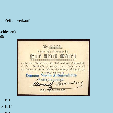
 zur Zeit ausverkauft
hlesien)
tte
5.3.1915
5.3.1915