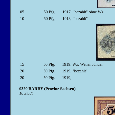
05
50
Pfg.
1917, "bezahlt" ohne Wz.
10
50
Pfg.
1918, "bezahlt"
15
50
Pfg.
1919, Wz. Wellenbündel
20
50
Pfg.
1919, "bezahlt"
20
50
Pfg.
1919,
0320 BARBY (Provinz Sachsen)
10 Stadt