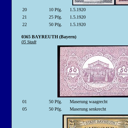
20
10
Pfg.
1.5.1920
21
25
Pfg.
1.5.1920
22
50
Pfg.
1.5.1920
0365 BAYREUTH (Bayern)
05 Stadt
01
50
Pfg.
Maserung waagrecht
05
50
Pfg.
Maserung senkrecht