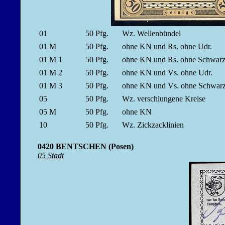
01
50
Pfg.
Wz. Wellenbündel
01 M
50
Pfg.
ohne KN und Rs. ohne Udr.
01 M 1
50
Pfg.
ohne KN und Rs. ohne Schwa
01 M 2
50
Pfg.
ohne KN und Vs. ohne Udr.
01 M 3
50
Pfg.
ohne KN und Vs. ohne Schwa
05
50
Pfg.
Wz. verschlungene Kreise
05 M
50
Pfg.
ohne KN
10
50
Pfg.
Wz. Zickzacklinien
0420 BENTSCHEN (Posen)
05 Stadt