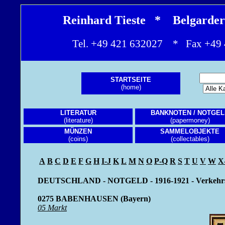
Reinhard Tieste * Belgarde
Tel. +49 421 632027 * Fax +4
STARTSEITE
(home)
LITERATUR
BANKNOTEN / NOTGEL
(literature)
(papermoney)
MÜNZEN
SAMMELOBJEKTE
(coins)
(collectables)
A
B
C
D
E
F
G
H
I-J
K
L
M
N
O
P-Q
R
S
T
U
V
W
X
DEUTSCHLAND - NOTGELD - 1916-1921 - Verkehr
0275 BABENHAUSEN (Bayern)
05 Markt