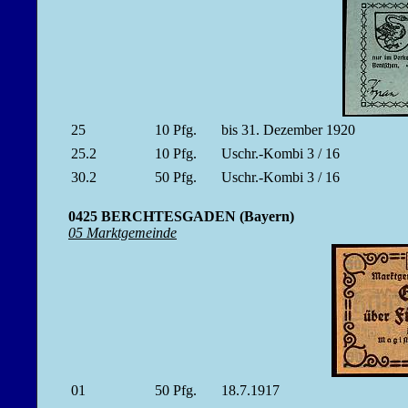
25
10
Pfg.
bis 31. Dezember 1920
25.2
10
Pfg.
Uschr.-Kombi 3 / 16
30.2
50
Pfg.
Uschr.-Kombi 3 / 16
0425 BERCHTESGADEN (Bayern)
05 Marktgemeinde
01
50
Pfg.
18.7.1917