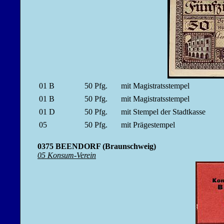
01 B
50
Pfg.
mit Magistratsstempel
01 B
50
Pfg.
mit Magistratsstempel
01 D
50
Pfg.
mit Stempel der Stadtkasse
05
50
Pfg.
mit Prägestempel
0375 BEENDORF (Braunschweig)
05 Konsum-Verein