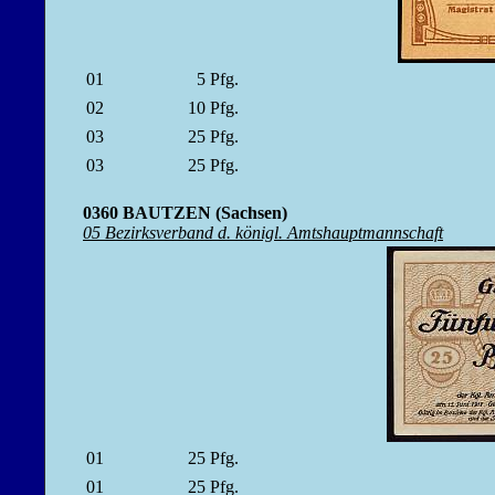
01
5
Pfg.
02
10
Pfg.
03
25
Pfg.
03
25
Pfg.
0360 BAUTZEN (Sachsen)
05 Bezirksverband d. königl. Amtshauptmannschaft
01
25
Pfg.
01
25
Pfg.