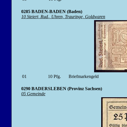
0285 BADEN-BADEN (Baden)
10 Steiert, Rud., Uhren, Trauringe, Goldwaren
01
10
Pfg.
Briefmarkengeld
0290 BADERSLEBEN (Provinz Sachsen)
05 Gemeinde