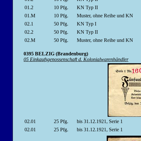
01.2
10
Pfg.
KN Typ II
01.M
10
Pfg.
Muster, ohne Reihe und KN
02.1
50
Pfg.
KN Typ I
02.2
50
Pfg.
KN Typ II
02.M
50
Pfg.
Muster, ohne Reihe und KN
0395 BELZIG (Brandenburg)
05 Einkaufsgenossenschaft d. Kolonialwarenhändler
02.01
25
Pfg.
bis 31.12.1921, Serie 1
02.01
25
Pfg.
bis 31.12.1921, Serie 1