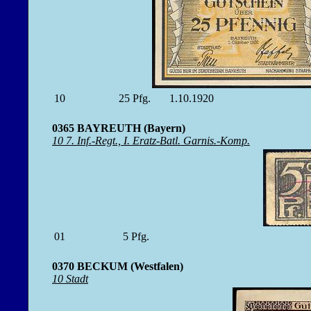
10
25
Pfg.
1.10.1920
0365 BAYREUTH (Bayern)
10 7. Inf.-Regt., I. Eratz-Batl. Garnis.-Komp.
01
5
Pfg.
0370 BECKUM (Westfalen)
10 Stadt