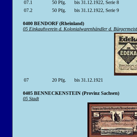
07.1
50
Pfg.
bis 31.12.1922, Serie 8
07.2
50
Pfg.
bis 31.12.1922, Serie 9
0400 BENDORF (Rheinland)
05 Einkaufsverein d. Kolonialwarenhändler d. Bürgermeist
07
20
Pfg.
bis 31.12.1921
0405 BENNECKENSTEIN (Provinz Sachsen)
05 Stadt