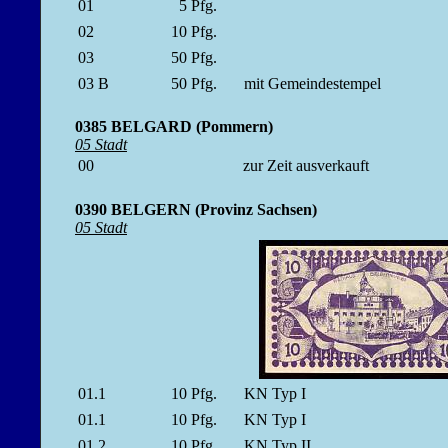
01
5
Pfg.
02
10
Pfg.
03
50
Pfg.
03 B
50
Pfg.
mit Gemeindestempel
0385 BELGARD (Pommern)
05 Stadt
00
zur Zeit ausverkauft
0390 BELGERN (Provinz Sachsen)
05 Stadt
01.1
10
Pfg.
KN Typ I
01.1
10
Pfg.
KN Typ I
01.2
10
Pfg.
KN Typ II