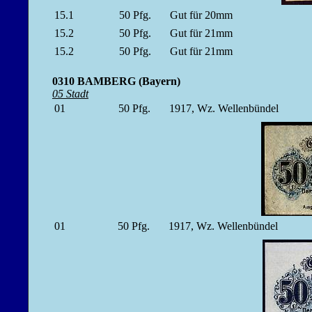
15.1
50
Pfg.
Gut für 20mm
15.2
50
Pfg.
Gut für 21mm
15.2
50
Pfg.
Gut für 21mm
0310 BAMBERG (Bayern)
05 Stadt
01
50
Pfg.
1917, Wz. Wellenbündel
01
50
Pfg.
1917, Wz. Wellenbündel