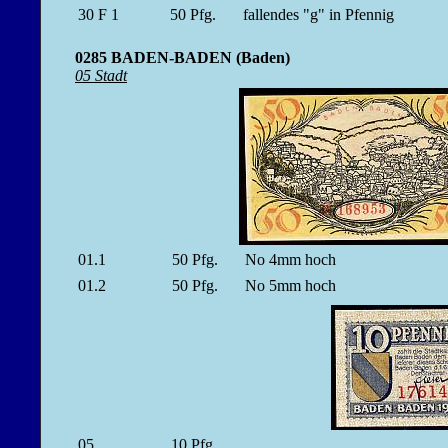
30 F 1
50
Pfg.
fallendes "g" in Pfennig
0285 BADEN-BADEN (Baden)
05 Stadt
01.1
50
Pfg.
No 4mm hoch
01.2
50
Pfg.
No 5mm hoch
05
10
Pfg.