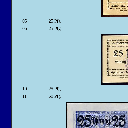
05
25
Pfg.
06
25
Pfg.
10
25
Pfg.
11
50
Pfg.