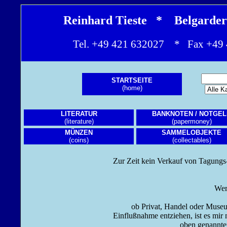
Reinhard Tieste * Belgarde
Tel. +49 421 632027 * Fax +4
STARTSEITE
(home)
LITERATUR
BANKNOTEN / NOTGEL
(literature)
(papermoney)
MÜNZEN
SAMMELOBJEKTE
(coins)
(collectables)
Zur Zeit kein Verkauf von Tagungs- u
Werte Kundsch
ob Privat, Handel oder Museum - aus Grün
Einflußnahme entziehen, ist es mir momentan
oben genannten Gebieten a