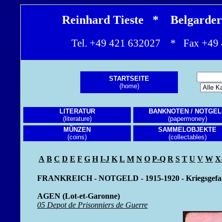
Reinhard Tieste * Belgarde
Tel. +49 421 632027 * Fax +4
STARTSEITE
(home)
LITERATUR
BANKNOTEN / NOTGEL
(literature)
(papermoney)
MÜNZEN
SAMMELOBJEKTE
(coins)
(collectables)
A
B
C
D
E
F
G
H
I-J
K
L
M
N
O
P-Q
R
S
T
U
V
W
X
FRANKREICH - NOTGELD - 1915-1920 - Kriegsgefange
AGEN (Lot-et-Garonne)
05 Depot de Prisonniers de Guerre