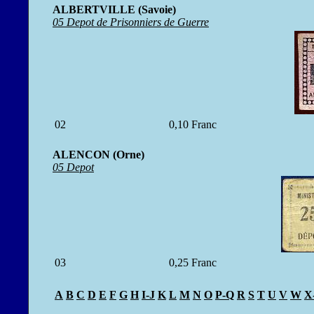
ALBERTVILLE (Savoie)
05 Depot de Prisonniers de Guerre
02
0,10 Franc
ALENCON (Orne)
05 Depot
03
0,25 Franc
A
B
C
D
E
F
G
H
I-J
K
L
M
N
O
P-Q
R
S
T
U
V
W
X